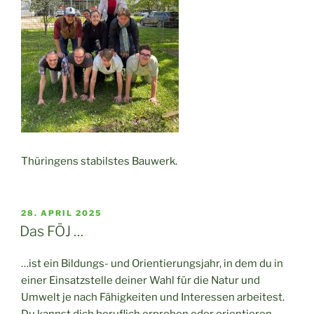
Thüringens stabilstes Bauwerk.
VERÖFFENTLICHT
28. APRIL 2025
AM
Das FÖJ …
…ist ein Bildungs- und Orientierungsjahr, in dem du in
einer Einsatzstelle deiner Wahl für die Natur und
Umwelt je nach Fähigkeiten und Interessen arbeitest.
Du kannst dich beruflich erproben oder orientieren.