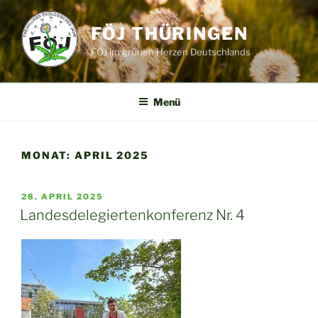
Zum
Inhalt
FÖJ THÜRINGEN
springen
FÖJ im grünen Herzen Deutschlands
Menü
MONAT:
APRIL 2025
VERÖFFENTLICHT
28. APRIL 2025
AM
Landesdelegiertenkonferenz Nr. 4